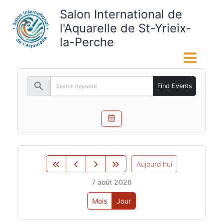
Aller
Salon International de
au
l'Aquarelle de St-Yrieix-
contenu
la-Perche
search
Find Events
Aujourd'hui
7 août 2026
Mois
Jour