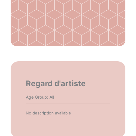
Regard d'artiste
Age Group: All
No description available