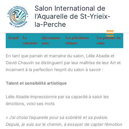
Aller
Salon International de
au
l'Aquarelle de St-Yrieix-
contenu
la-Perche
Accueil
Le
Qui sommes-
Les précédentes
Les parrains du
calendrier
nous
éditions
salon
En tant que parrain et marraine du salon, Lélie Abadie et
David Chauvin se distinguent par leur maîtrise de leur Art et
incarnent à la perfection l’esprit du salon à savoir :
Talent et sensibilité artistique
Lélie Abadie impressionne par sa capacité à saisir les
émotions, voici ses mots
« J’ai choisi l’aquarelle pour sa sobriété et sa poésie.
Depuis, je suis sur le chemin, à essayer de capter l’émotion